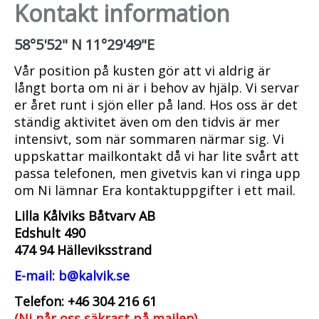
Kontakt information
58°5'52" N 11°29'49"E
Vår position på kusten gör att vi aldrig är
långt borta om ni är i behov av hjälp. Vi servar
er året runt i sjön eller på land. Hos oss är det
ständig aktivitet även om den tidvis är mer
intensivt, som när sommaren närmar sig. Vi
uppskattar mailkontakt då vi har lite svårt att
passa telefonen, men givetvis kan vi ringa upp
om Ni lämnar Era kontaktuppgifter i ett mail.
Lilla Kålviks Båtvarv AB
Edshult 490
474 94 Hälleviksstrand
E-mail: b@kalvik.se
Telefon: +46 304 216 61
(Ni når oss säkrast på mailen)