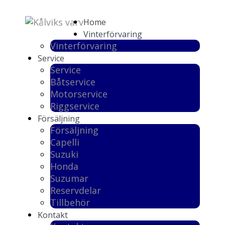
Home
Vinterförvaring
Vinterförvaring
Service
Service
Båtservice
Motorservice
Riggservice
Försäljning
Försäljning
Capelli
Suzuki
Honda
Suzumar
Reservdelar
Tillbehör
Kontakt