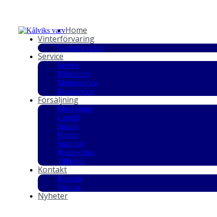
Home
Vinterförvaring
Vinterförvaring
Service
Service
Båtservice
Motorservice
Riggservice
Försäljning
Försäljning
Capelli
Suzuki
Honda
Suzumar
Reservdelar
Tillbehör
Kontakt
Kontakt
Om oss
Nyheter